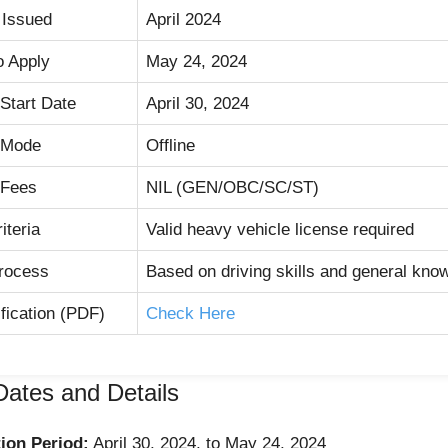
n Issued
April 2024
o Apply
May 24, 2024
 Start Date
April 30, 2024
n Mode
Offline
 Fees
NIL (GEN/OBC/SC/ST)
riteria
Valid heavy vehicle license required
Process
Based on driving skills and general kno
ification (PDF)
Check Here
Dates and Details
ion Period:
April 30, 2024, to May 24, 2024