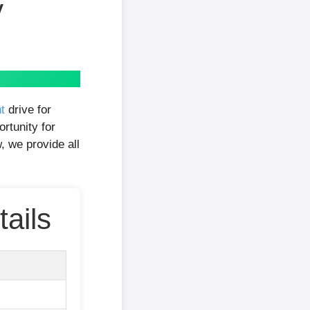
y
t
drive for
ortunity for
w, we provide all
ails