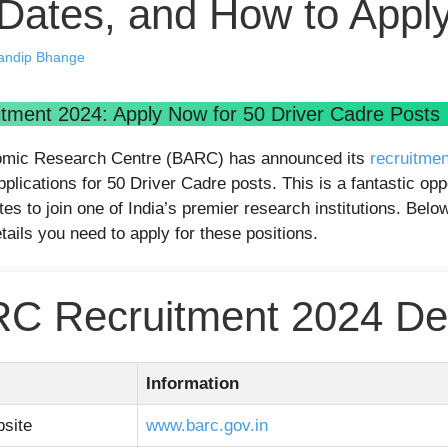
Dates, and How to Appl
andip Bhange
ment 2024: Apply Now for 50 Driver Cadre Posts
omic Research Centre (BARC) has announced its
recruitmen
pplications for 50 Driver Cadre posts. This is a fantastic opp
tes to join one of India’s premier research institutions. Belo
tails you need to apply for these positions.
C Recruitment 2024 Det
Information
bsite
www.barc.gov.in