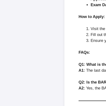
Exam Da
How to Apply:
Visit th
Fill out 
Ensure yo
FAQs:
Q1: What is th
A1:
The last da
Q2: Is the BA
A2:
Yes, the BA