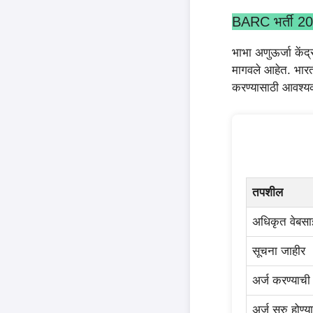
BARC भर्ती 202
भाभा अणुऊर्जा केंद
मागवले आहेत. भारत
करण्यासाठी आवश्यक
तपशील
अधिकृत वेबस
सूचना जाहीर
अर्ज करण्याची
अर्ज सुरु होण्