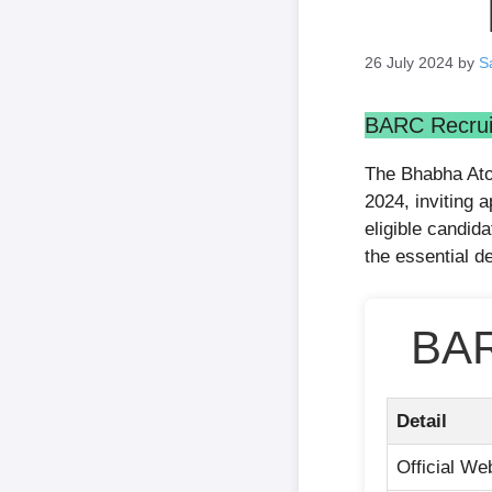
26 July 2024
by
S
BARC Recruit
The Bhabha At
2024, inviting a
eligible candida
the essential de
BAR
Detail
Official We