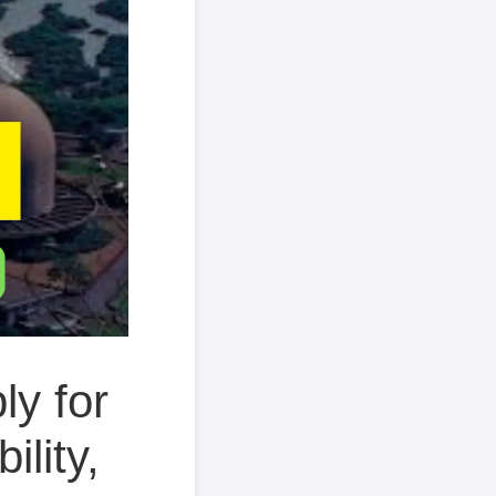
y for
ility,