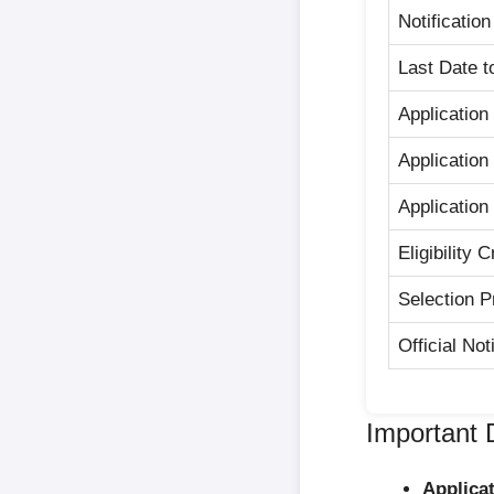
Notificatio
Last Date t
Application
Applicatio
Application
Eligibility C
Selection 
Official Not
Important 
Applicat