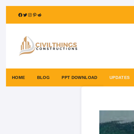
Skip
Facebook
Twitter
Instagram
Pinterest
Reddit
to
content
HOME
BLOG
PPT DOWNLOAD
UPDATES